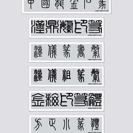
邓散木
邱石冥
邵宇
邵章
邹梦禅
郑孝胥
郑文焯
郑昶
郑诵先
郭味蕖
郭沫若
郭风惠
金城
金石大字典
钟刚中
钱君匋
钱慧安
钱松岩
钱瘦铁
陆俨少
陆恢
陆抑非
陆维钊
陈之佛
陈半丁
陈叔亮
陈叔通
陈君藻
陈子奋
陈子庄
陈少梅
陈巨来
陈秋草
陈缘督
陈衡恪
陶博吾
韩登安
顾廷龙
顾麟士
马一浮
马万里
马公愚
马叙伦
马晋
马衡
高二适
高剑父
高奇峰
高邕
鲁迅
麦华三
黄士陵
黄宾虹
黄山寿
黄节
黄葆戊
黄遵宪
齐燕铭
齐璜