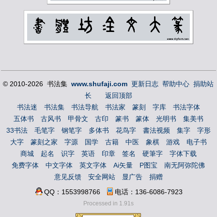
© 2010-2026 书法集
www.shufaji.com
更新日志
帮助中心
捐助站
长
返回顶部
书法迷
书法集
书法导航
书法家
篆刻
字库
书法字体
五体书
古风书
甲骨文
古印
篆书
篆体
光明书
集美书
33书法
毛笔字
钢笔字
多体书
花鸟字
書法视频
集字
字形
大字
篆刻之家
字源
国学
古籍
中医
象棋
游戏
电子书
商城
起名
识字
英语
印章
签名
硬筆字
字体下载
免费字体
中文字体
英文字体
Ai矢量
P图宝
南无阿弥陀佛
意见反馈
安全网站
显广告
捐赠
QQ：1553998766
电话：136-6086-7923
Processed in 1.91s