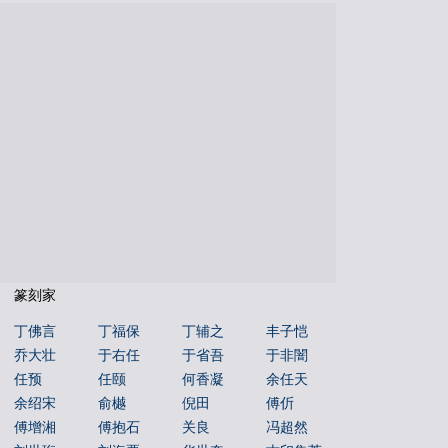
说文解字
文字蒙求
文字源流
金文字典
书法年表
百福图
姓氏图腾
百佛图
朝代年表
本机字
文物鉴赏
篆刻家
丁佛言
丁福保
丁辅之
丰子恺
乔大壮
于右任
于省吾
于非闇
任预
任颐
何香凝
余任天
余绍宋
俞樾
倪田
傅伒
傅增湘
傅抱石
关良
冯超然