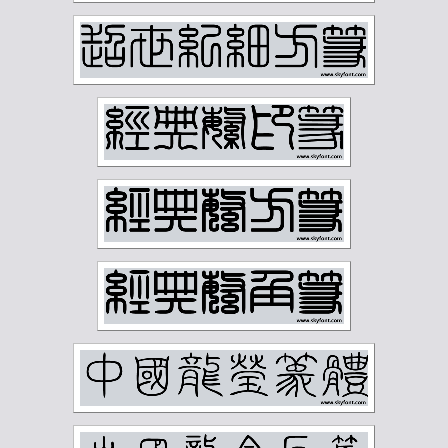
柳子谷
梁启超
樊增祥
江寒汀
汪慎生
汪鸣銮
沈尹默
沈曾植
沈迈士
沙孟海
河海霞
溥儒
潘伯鹰
潘天寿
王世镗
王个簃
王同愈
王懿荣
王梦白
王森然
王禔
王蘧常
王遐举
王震
白蕉
石鲁
祁崑
祝嘉
秦仲文
秦咢生
程璋
章士钊
童大年
童雪鸿
端方
反字字典
正字字典
简经纶
篆刻字典
经亨颐
缪荃孙
罗振玉
罗福颐
翁同龢
胡义赞
胡佩衡
胡光炜
胡钁
萧俊贤
萧劳
萧娴
萧蜕庵
萧谦中
萧龙士
董寿平
蒋汝藻
蒲华
蔡鹤汀
蔡鹤洲
虚谷
袁克文
裴景福
诸乐三
谢国桢
谢无量
谢稚柳
谭延闿
费念慈
费新我
贺天健
贺孔才
赵云壑
赵时棡
赵石
赵铁山
邓尔雅