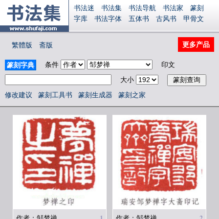
书法迷
书法集
书法导航
书法家
篆刻
字库
书法字体
五体书
古风书
甲骨文
古印
篆书
篆体
光明书
集美书
33书法
毛笔字
钢笔字
多体书
花鸟字
書法视频
更多产品
繁體版
斋版
集字
字形
大字
篆刻之家
字源
国学
古籍
中医
象棋
游戏
电子书
商城
条件
印文
篆刻字典
起名
识字
英语
印章
签名
硬筆字
大小
字体下载
免费字体
中文字体
英文字体
Ai矢量
P图宝
南无阿弥陀佛
意见反馈
修改建议
篆刻工具书
篆刻生成器
篆刻之家
安全网站
显广告
捐赠
繁體版
登录
1
2
作者：邹梦禅
作者：邹梦禅