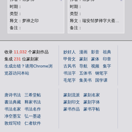
时期：
时期：
类型：
类型：
释文：梦禅之印
释文：瑞安邹梦禅字大斋印记
备注：
备注：
收录
11,032
个篆刻作品
妙好人
漫画
影音
祖典
集成
231
位篆刻家
甲骨文
篆刻
篆体
印章
生成出错？请用Chrome浏
古风书
导航
视频
集字
览器访问本站
书法字
五体书
钢笔字
毛笔字
集美书
国学课
中文体
英文体
花鸟字
唐诗书法
三希堂帖
篆刻流派
篆刻名家
書法典藏
释家书法
篆刻印文
篆刻字体
书法名家
书法名作
篆书作品
篆书字帖
净空墨宝
弘一墨迹
敦煌写经
仁者软件
国学书库
仁者国学