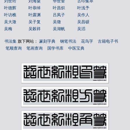
刘世珩
刘海粟
华世奎
古印集萃
叶德辉
叶恭绰
叶昌炽
叶浅予
叶访樵
叶露渊
吕凤子
吴作人
吴大澂
吴子复
吴徵
吴昌硕
吴梅
吴榖祥
吴湖帆
吴滔
吴玉如
吴茀之
吴观岱
吴让之
书法集
旗下网站：
篆刻字典
钢笔书法
花鸟字
古籍电子书
吴镜汀
周叔弢
周昌榖
周铁衡
笔顺查询
笔画查询
国学书库
中医宝典
唐云
唐醉石
商承祚
姚华
孙墨佛
孙毓汶
宁斧成
宋伯鲁
容庚
寇遐
寿石工
居廉
应野平
庞元济
康有为
康殷
张之洞
张书旂
张伯英
张伯驹
张善孖
张大千
张大壮
张宗祥
张正宇
徐三庚
徐世昌
徐悲鸿
徐无闻
徐燕孙
徐生翁
方介堪
方济众
易孺
曾熙
朱复戡
朱屺瞻
李叔同
李可染
李瑞清
李盛铎
李苦禅
李葆恂
来楚生
杨守敬
林散之
林纾
林风眠