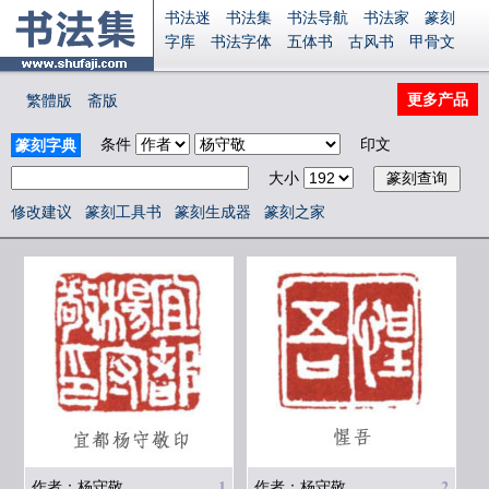
书法迷
书法集
书法导航
书法家
篆刻
字库
书法字体
五体书
古风书
甲骨文
古印
篆书
篆体
光明书
集美书
33书法
毛笔字
钢笔字
多体书
花鸟字
書法视频
更多产品
繁體版
斋版
集字
字形
大字
篆刻之家
字源
国学
古籍
中医
象棋
游戏
电子书
商城
条件
印文
篆刻字典
起名
识字
英语
印章
签名
硬筆字
大小
字体下载
免费字体
中文字体
英文字体
Ai矢量
P图宝
南无阿弥陀佛
意见反馈
修改建议
篆刻工具书
篆刻生成器
篆刻之家
安全网站
显广告
捐赠
繁體版
登录
1
2
作者：杨守敬
作者：杨守敬