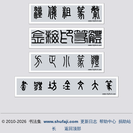
韩登安
顾廷龙
顾麟士
马一浮
马万里
马公愚
马叙伦
马晋
马衡
高二适
高剑父
高奇峰
高邕
鲁迅
麦华三
黄士陵
黄宾虹
黄山寿
黄节
黄葆戊
黄遵宪
齐燕铭
齐璜
© 2010-2026 书法集
www.shufaji.com
更新日志
帮助中心
捐助站
长
返回顶部