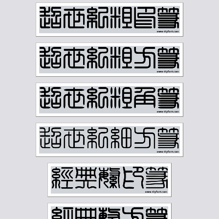
容庚
寇遐
寿石工
居廉
应野平
庞元济
康有为
康殷
张之洞
张书旂
张伯英
张伯驹
张善孖
张大千
张大壮
张宗祥
张正宇
徐三庚
徐世昌
徐悲鸿
徐无闻
徐燕孙
徐生翁
方介堪
方济众
易孺
曾熙
朱复戡
朱屺瞻
李叔同
李可染
李瑞清
李盛铎
李苦禅
李葆恂
来楚生
杨守敬
林散之
林纾
林风眠
柳子谷
梁启超
樊增祥
江寒汀
汪慎生
汪鸣銮
沈尹默
沈曾植
沈迈士
沙孟海
河海霞
溥儒
潘伯鹰
潘天寿
王世镗
王个簃
王同愈
王懿荣
王梦白
王森然
王禔
王蘧常
王遐举
王震
白蕉
石鲁
祁崑
祝嘉
秦仲文
秦咢生
程璋
章士钊
童大年
童雪鸿
端方
反字字典