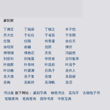
篆刻家
丁佛言
丁福保
丁辅之
丰子恺
乔大壮
于右任
于省吾
于非闇
任预
任颐
何香凝
余任天
余绍宋
俞樾
倪田
傅伒
傅增湘
傅抱石
关良
冯超然
刘世珩
刘海粟
华世奎
古印集萃
叶德辉
叶恭绰
叶昌炽
叶浅予
叶访樵
叶露渊
吕凤子
吴作人
吴大澂
吴子复
吴徵
吴昌硕
吴梅
吴榖祥
吴湖帆
吴滔
吴玉如
吴茀之
吴观岱
吴让之
书法集
旗下网站：
篆刻字典
钢笔书法
花鸟字
古籍电子书
吴镜汀
周叔弢
周昌榖
周铁衡
笔顺查询
笔画查询
国学书库
中医宝典
唐云
唐醉石
商承祚
姚华
孙墨佛
孙毓汶
宁斧成
宋伯鲁