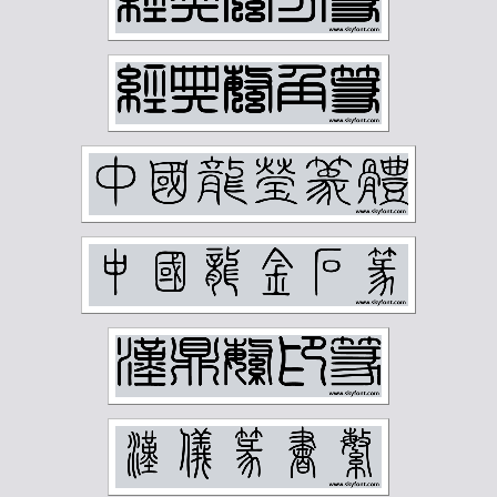
正字字典
简经纶
篆刻字典
经亨颐
缪荃孙
罗振玉
罗福颐
翁同龢
胡义赞
胡佩衡
胡光炜
胡钁
萧俊贤
萧劳
萧娴
萧蜕庵
萧谦中
萧龙士
董寿平
蒋汝藻
蒲华
蔡鹤汀
蔡鹤洲
虚谷
袁克文
裴景福
诸乐三
谢国桢
谢无量
谢稚柳
谭延闿
费念慈
费新我
贺天健
贺孔才
赵云壑
赵时棡
赵石
赵铁山
邓尔雅
邓散木
邱石冥
邵宇
邵章
邹梦禅
郑孝胥
郑文焯
郑昶
郑诵先
郭味蕖
郭沫若
郭风惠
金城
金石大字典
钟刚中
钱君匋
钱慧安
钱松岩
钱瘦铁
陆俨少
陆恢
陆抑非
陆维钊
陈之佛
陈半丁
陈叔亮
陈叔通
陈君藻
陈子奋
陈子庄
陈少梅
陈巨来
陈秋草
陈缘督
陈衡恪
陶博吾