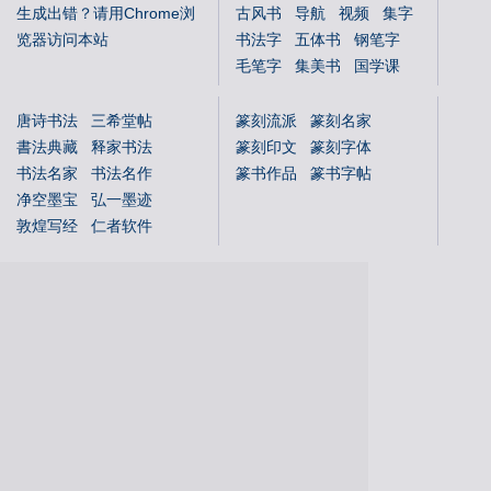
生成出错？请用Chrome浏
古风书
导航
视频
集字
览器访问本站
书法字
五体书
钢笔字
毛笔字
集美书
国学课
中文体
英文体
花鸟字
唐诗书法
三希堂帖
篆刻流派
篆刻名家
書法典藏
释家书法
篆刻印文
篆刻字体
书法名家
书法名作
篆书作品
篆书字帖
净空墨宝
弘一墨迹
敦煌写经
仁者软件
国学书库
仁者国学
说文解字
文字蒙求
文字源流
金文字典
书法年表
百福图
姓氏图腾
百佛图
朝代年表
本机字
文物鉴赏