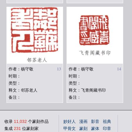
13
14
作者：杨守敬
作者：杨守敬
时期：
时期：
类型：
类型：
释文：邻苏老人
释文：飞青阁藏书印
备注：
备注：
收录
11,032
个篆刻作品
妙好人
漫画
影音
祖典
集成
231
位篆刻家
甲骨文
篆刻
篆体
印章