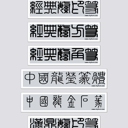
王同愈
王懿荣
王梦白
王森然
王禔
王蘧常
王遐举
王震
白蕉
石鲁
祁崑
祝嘉
秦仲文
秦咢生
程璋
章士钊
童大年
童雪鸿
端方
反字字典
正字字典
简经纶
篆刻字典
经亨颐
缪荃孙
罗振玉
罗福颐
翁同龢
胡义赞
胡佩衡
胡光炜
胡钁
萧俊贤
萧劳
萧娴
萧蜕庵
萧谦中
萧龙士
董寿平
蒋汝藻
蒲华
蔡鹤汀
蔡鹤洲
虚谷
袁克文
裴景福
诸乐三
谢国桢
谢无量
谢稚柳
谭延闿
费念慈
费新我
贺天健
贺孔才
赵云壑
赵时棡
赵石
赵铁山
邓尔雅
邓散木
邱石冥
邵宇
邵章
邹梦禅
郑孝胥
郑文焯
郑昶
郑诵先
郭味蕖
郭沫若
郭风惠
金城
金石大字典
钟刚中
钱君匋