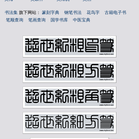
吴玉如
吴茀之
吴观岱
吴让之
书法集
旗下网站：
篆刻字典
钢笔书法
花鸟字
古籍电子书
吴镜汀
周叔弢
周昌榖
周铁衡
笔顺查询
笔画查询
国学书库
中医宝典
唐云
唐醉石
商承祚
姚华
孙墨佛
孙毓汶
宁斧成
宋伯鲁
容庚
寇遐
寿石工
居廉
应野平
庞元济
康有为
康殷
张之洞
张书旂
张伯英
张伯驹
张善孖
张大千
张大壮
张宗祥
张正宇
徐三庚
徐世昌
徐悲鸿
徐无闻
徐燕孙
徐生翁
方介堪
方济众
易孺
曾熙
朱复戡
朱屺瞻
李叔同
李可染
李瑞清
李盛铎
李苦禅
李葆恂
来楚生
杨守敬
林散之
林纾
林风眠
柳子谷
梁启超
樊增祥
江寒汀
汪慎生
汪鸣銮
沈尹默
沈曾植
沈迈士
沙孟海
河海霞
溥儒
潘伯鹰
潘天寿
王世镗
王个簃