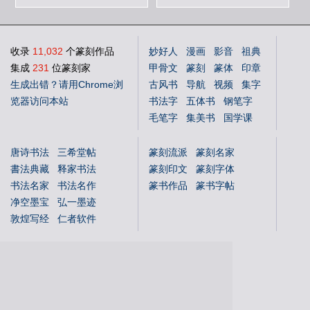
收录
11,032
个篆刻作品
妙好人
漫画
影音
祖典
集成
231
位篆刻家
甲骨文
篆刻
篆体
印章
生成出错？请用Chrome浏
古风书
导航
视频
集字
览器访问本站
书法字
五体书
钢笔字
毛笔字
集美书
国学课
中文体
英文体
花鸟字
唐诗书法
三希堂帖
篆刻流派
篆刻名家
書法典藏
释家书法
篆刻印文
篆刻字体
书法名家
书法名作
篆书作品
篆书字帖
净空墨宝
弘一墨迹
敦煌写经
仁者软件
国学书库
仁者国学
说文解字
文字蒙求
文字源流
金文字典
书法年表
百福图
姓氏图腾
百佛图