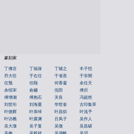
朝代年表
本机字
文物鉴赏
篆刻家
丁佛言
丁福保
丁辅之
丰子恺
乔大壮
于右任
于省吾
于非闇
任预
任颐
何香凝
余任天
余绍宋
俞樾
倪田
傅伒
傅增湘
傅抱石
关良
冯超然
刘世珩
刘海粟
华世奎
古印集萃
叶德辉
叶恭绰
叶昌炽
叶浅予
叶访樵
叶露渊
吕凤子
吴作人
吴大澂
吴子复
吴徵
吴昌硕
吴梅
吴榖祥
吴湖帆
吴滔