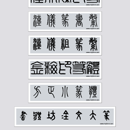
钱慧安
钱松岩
钱瘦铁
陆俨少
陆恢
陆抑非
陆维钊
陈之佛
陈半丁
陈叔亮
陈叔通
陈君藻
陈子奋
陈子庄
陈少梅
陈巨来
陈秋草
陈缘督
陈衡恪
陶博吾
韩登安
顾廷龙
顾麟士
马一浮
马万里
马公愚
马叙伦
马晋
马衡
高二适
高剑父
高奇峰
高邕
鲁迅
麦华三
黄士陵
黄宾虹
黄山寿
黄节
黄葆戊
黄遵宪
齐燕铭
齐璜