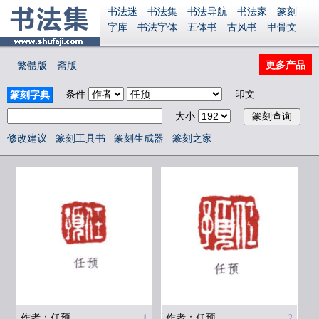
书法迷
书法集
书法导航
书法家
篆刻
字库
书法字体
五体书
古风书
甲骨文
古印
篆书
篆体
光明书
集美书
33书法
毛笔字
钢笔字
多体书
花鸟字
書法视频
更多产品
繁體版
斋版
集字
字形
大字
篆刻之家
字源
国学
古籍
中医
象棋
游戏
电子书
商城
条件
印文
篆刻字典
起名
识字
英语
印章
签名
硬筆字
大小
字体下载
免费字体
中文字体
英文字体
Ai矢量
P图宝
南无阿弥陀佛
意见反馈
修改建议
篆刻工具书
篆刻生成器
篆刻之家
安全网站
显广告
捐赠
繁體版
登录
1
2
作者：任预
作者：任预