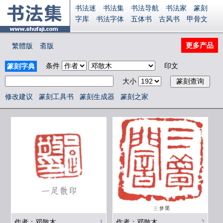
书法迷
书法集
书法导航
书法家
篆刻
字库
书法字体
五体书
古风书
甲骨文
古印
篆书
篆体
光明书
集美书
33书法
毛笔字
钢笔字
多体书
花鸟字
書法视频
更多产品
繁體版
斋版
集字
字形
大字
篆刻之家
字源
国学
古籍
中医
象棋
游戏
电子书
商城
条件
印文
篆刻字典
起名
识字
英语
印章
签名
硬筆字
大小
字体下载
免费字体
中文字体
英文字体
Ai矢量
P图宝
南无阿弥陀佛
意见反馈
修改建议
篆刻工具书
篆刻生成器
篆刻之家
安全网站
显广告
捐赠
繁體版
登录
1
2
作者：邓散木
作者：邓散木