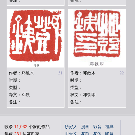
备注：
备注：
21
22
作者：邓散木
作者：邓散木
时期：
时期：
类型：
类型：
释文：邓铁
释文：邓铁印
备注：
备注：
收录
11,032
个篆刻作品
妙好人
漫画
影音
祖典
集成
231
位篆刻家
甲骨文
篆刻
篆体
印章