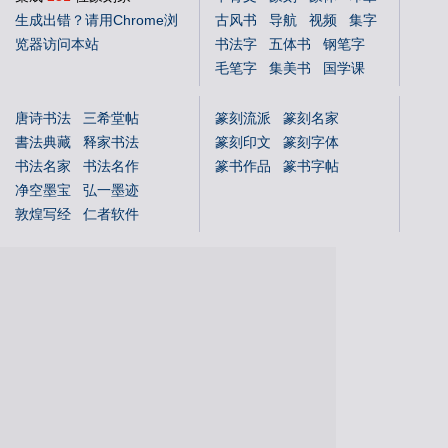
生成出错？请用Chrome浏
古风书
导航
视频
集字
览器访问本站
书法字
五体书
钢笔字
毛笔字
集美书
国学课
中文体
英文体
花鸟字
唐诗书法
三希堂帖
篆刻流派
篆刻名家
書法典藏
释家书法
篆刻印文
篆刻字体
书法名家
书法名作
篆书作品
篆书字帖
净空墨宝
弘一墨迹
敦煌写经
仁者软件
国学书库
仁者国学
说文解字
文字蒙求
文字源流
金文字典
书法年表
百福图
姓氏图腾
百佛图
朝代年表
本机字
文物鉴赏