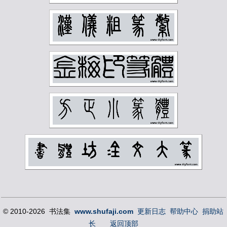
陈秋草
陈缘督
陈衡恪
陶博吾
韩登安
顾廷龙
顾麟士
马一浮
马万里
马公愚
马叙伦
马晋
马衡
高二适
高剑父
高奇峰
高邕
鲁迅
麦华三
黄士陵
黄宾虹
黄山寿
黄节
黄葆戊
黄遵宪
齐燕铭
齐璜
© 2010-2026 书法集
www.shufaji.com
更新日志
帮助中心
捐助站
长
返回顶部