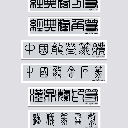
正字字典
简经纶
篆刻字典
经亨颐
缪荃孙
罗振玉
罗福颐
翁同龢
胡义赞
胡佩衡
胡光炜
胡钁
萧俊贤
萧劳
萧娴
萧蜕庵
萧谦中
萧龙士
董寿平
蒋汝藻
蒲华
蔡鹤汀
蔡鹤洲
虚谷
袁克文
裴景福
诸乐三
谢国桢
谢无量
谢稚柳
谭延闿
费念慈
费新我
贺天健
贺孔才
赵云壑
赵时棡
赵石
赵铁山
邓尔雅
邓散木
邱石冥
邵宇
邵章
邹梦禅
郑孝胥
郑文焯
郑昶
郑诵先
郭味蕖
郭沫若
郭风惠
金城
金石大字典
钟刚中
钱君匋
钱慧安
钱松岩
钱瘦铁
陆俨少
陆恢
陆抑非
陆维钊
陈之佛
陈半丁
陈叔亮
陈叔通
陈君藻
陈子奋
陈子庄
陈少梅
陈巨来