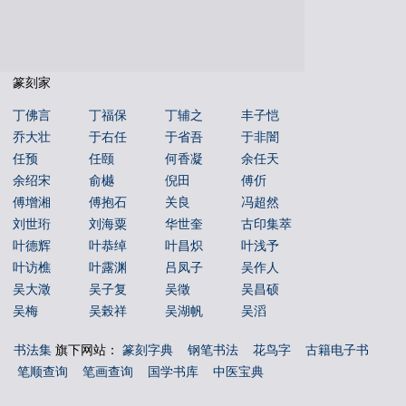
篆刻家
丁佛言
丁福保
丁辅之
丰子恺
乔大壮
于右任
于省吾
于非闇
任预
任颐
何香凝
余任天
余绍宋
俞樾
倪田
傅伒
傅增湘
傅抱石
关良
冯超然
刘世珩
刘海粟
华世奎
古印集萃
叶德辉
叶恭绰
叶昌炽
叶浅予
叶访樵
叶露渊
吕凤子
吴作人
吴大澂
吴子复
吴徵
吴昌硕
吴梅
吴榖祥
吴湖帆
吴滔
吴玉如
吴茀之
吴观岱
吴让之
书法集
旗下网站：
篆刻字典
钢笔书法
花鸟字
古籍电子书
吴镜汀
周叔弢
周昌榖
周铁衡
笔顺查询
笔画查询
国学书库
中医宝典
唐云
唐醉石
商承祚
姚华
孙墨佛
孙毓汶
宁斧成
宋伯鲁