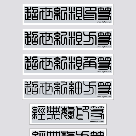
容庚
寇遐
寿石工
居廉
应野平
庞元济
康有为
康殷
张之洞
张书旂
张伯英
张伯驹
张善孖
张大千
张大壮
张宗祥
张正宇
徐三庚
徐世昌
徐悲鸿
徐无闻
徐燕孙
徐生翁
方介堪
方济众
易孺
曾熙
朱复戡
朱屺瞻
李叔同
李可染
李瑞清
李盛铎
李苦禅
李葆恂
来楚生
杨守敬
林散之
林纾
林风眠
柳子谷
梁启超
樊增祥
江寒汀
汪慎生
汪鸣銮
沈尹默
沈曾植
沈迈士
沙孟海
河海霞
溥儒
潘伯鹰
潘天寿
王世镗
王个簃
王同愈
王懿荣
王梦白
王森然
王禔
王蘧常
王遐举
王震
白蕉
石鲁
祁崑
祝嘉
秦仲文
秦咢生
程璋
章士钊
童大年
童雪鸿
端方
反字字典