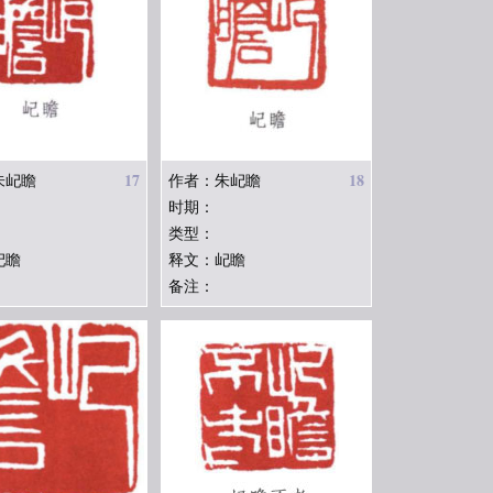
17
18
朱屺瞻
作者：朱屺瞻
时期：
类型：
屺瞻
释文：屺瞻
备注：