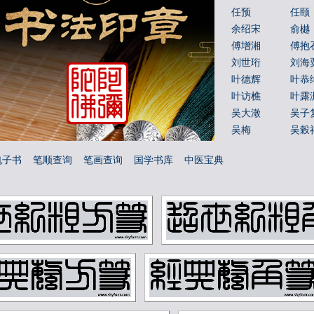
姓氏图腾
百佛图
任预
任颐
朝代年表
本机字
余绍宋
俞樾
文物鉴赏
傅增湘
傅抱
刘世珩
刘海
叶德辉
叶恭
叶访樵
叶露
吴大澂
吴子
吴梅
吴榖
吴玉如
吴茀
电子书
笔顺查询
笔画查询
国学书库
中医宝典
吴镜汀
周叔
唐云
唐醉
孙墨佛
孙毓
容庚
寇遐
应野平
庞元
张之洞
张书
张善孖
张大
张正宇
徐三
徐无闻
徐燕