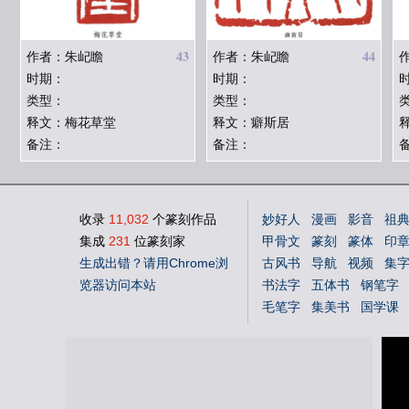
43
44
作者：朱屺瞻
作者：朱屺瞻
时期：
时期：
类型：
类型：
释文：梅花草堂
释文：癖斯居
备注：
备注：
收录
11,032
个篆刻作品
妙好人
漫画
影音
祖
集成
231
位篆刻家
甲骨文
篆刻
篆体
印
生成出错？请用Chrome浏
古风书
导航
视频
集
览器访问本站
书法字
五体书
钢笔字
毛笔字
集美书
国学课
中文体
英文体
花鸟字