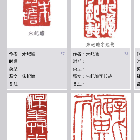
37
38
作者：朱屺瞻
作者：朱屺瞻
时期：
时期：
类型：
类型：
释文：朱屺瞻
释文：朱屺瞻字起哉
备注：
备注：