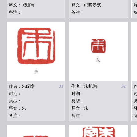
释文：屺瞻写
释文：屺瞻墨戏
备注：
备注：
31
32
作者：朱屺瞻
作者：朱屺瞻
时期：
时期：
类型：
类型：
释文：朱
释文：朱
备注：
备注：