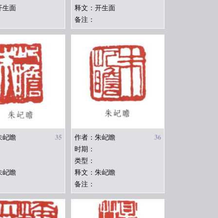
开生面
释文：开生面
备注：
35
36
朱屺瞻
作者：朱屺瞻
时期：
类型：
朱屺瞻
释文：朱屺瞻
备注：