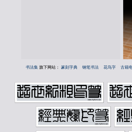
书法集
旗下网站：
篆刻字典
钢笔书法
花鸟字
古籍