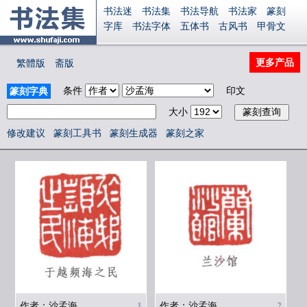
书法迷
书法集
书法导航
书法家
篆刻
字库
书法字体
五体书
古风书
甲骨文
古印
篆书
篆体
光明书
集美书
33书法
毛笔字
钢笔字
多体书
花鸟字
書法视频
更多产品
繁體版
斋版
集字
字形
大字
篆刻之家
字源
国学
古籍
中医
象棋
游戏
电子书
商城
条件
印文
篆刻字典
起名
识字
英语
印章
签名
硬筆字
大小
字体下载
免费字体
中文字体
英文字体
Ai矢量
P图宝
南无阿弥陀佛
意见反馈
修改建议
篆刻工具书
篆刻生成器
篆刻之家
安全网站
显广告
捐赠
繁體版
登录
1
2
作者：沙孟海
作者：沙孟海