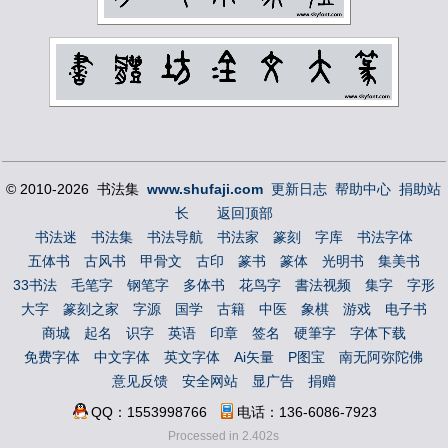
© 2010-2026 书法集
www.shufaji.com
更新日志
帮助中心
捐助站
长
返回顶部
书法迷
书法集
书法导航
书法家
篆刻
字库
书法字体
五体书
古风书
甲骨文
古印
篆书
篆体
光明书
集美书
33书法
毛笔字
钢笔字
多体书
花鸟字
書法视频
集字
字形
大字
篆刻之家
字源
国学
古籍
中医
象棋
游戏
电子书
商城
起名
识字
英语
印章
签名
硬筆字
字体下载
免费字体
中文字体
英文字体
Ai矢量
P图宝
南无阿弥陀佛
意见反馈
安全网站
显广告
捐赠
QQ：1553998766
电话：136-6086-7923
Processed in 2.402s