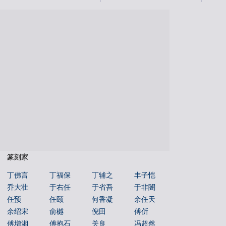
国学书库
仁者国学
说文解字
文字蒙求
文字源流
金文字典
书法年表
百福图
姓氏图腾
百佛图
朝代年表
本机字
文物鉴赏
篆刻家
丁佛言
丁福保
丁辅之
丰子恺
乔大壮
于右任
于省吾
于非闇
任预
任颐
何香凝
余任天
余绍宋
俞樾
倪田
傅伒
傅增湘
傅抱石
关良
冯超然