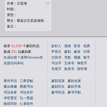
17
作者：沙孟海
时期：
类型：
释文：鄞县沙文若孟海朝夕讽籀之书
备注：
收录
11,032
个篆刻作品
妙好人
漫画
影音
祖典
集成
231
位篆刻家
甲骨文
篆刻
篆体
印章
生成出错？请用Chrome浏
古风书
导航
视频
集字
览器访问本站
书法字
五体书
钢笔字
毛笔字
集美书
国学课
中文体
英文体
花鸟字
唐诗书法
三希堂帖
篆刻流派
篆刻名家
書法典藏
释家书法
篆刻印文
篆刻字体
书法名家
书法名作
篆书作品
篆书字帖
净空墨宝
弘一墨迹
敦煌写经
仁者软件