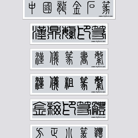
赵时棡
赵石
赵铁山
邓尔雅
邓散木
邱石冥
邵宇
邵章
邹梦禅
郑孝胥
郑文焯
郑昶
郑诵先
郭味蕖
郭沫若
郭风惠
金城
金石大字典
钟刚中
钱君匋
钱慧安
钱松岩
钱瘦铁
陆俨少
陆恢
陆抑非
陆维钊
陈之佛
陈半丁
陈叔亮
陈叔通
陈君藻
陈子奋
陈子庄
陈少梅
陈巨来
陈秋草
陈缘督
陈衡恪
陶博吾
韩登安
顾廷龙
顾麟士
马一浮
马万里
马公愚
马叙伦
马晋
马衡
高二适
高剑父
高奇峰
高邕
鲁迅
麦华三
黄士陵
黄宾虹
黄山寿
黄节
黄葆戊
黄遵宪
齐燕铭
齐璜