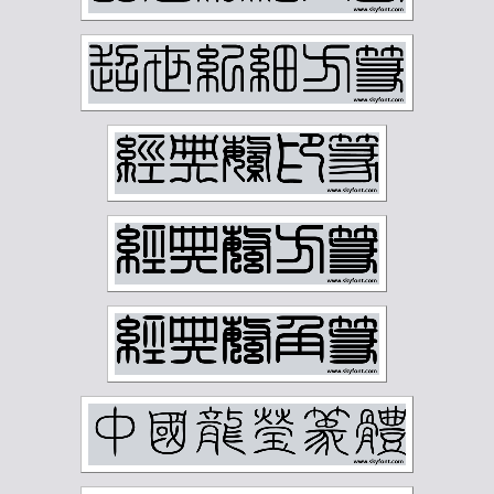
杨守敬
林散之
林纾
林风眠
柳子谷
梁启超
樊增祥
江寒汀
汪慎生
汪鸣銮
沈尹默
沈曾植
沈迈士
沙孟海
河海霞
溥儒
潘伯鹰
潘天寿
王世镗
王个簃
王同愈
王懿荣
王梦白
王森然
王禔
王蘧常
王遐举
王震
白蕉
石鲁
祁崑
祝嘉
秦仲文
秦咢生
程璋
章士钊
童大年
童雪鸿
端方
反字字典
正字字典
简经纶
篆刻字典
经亨颐
缪荃孙
罗振玉
罗福颐
翁同龢
胡义赞
胡佩衡
胡光炜
胡钁
萧俊贤
萧劳
萧娴
萧蜕庵
萧谦中
萧龙士
董寿平
蒋汝藻
蒲华
蔡鹤汀
蔡鹤洲
虚谷
袁克文
裴景福
诸乐三
谢国桢
谢无量
谢稚柳
谭延闿
费念慈
费新我
贺天健
贺孔才
赵云壑