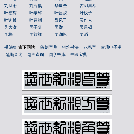
刘世珩
刘海粟
华世奎
古印集萃
叶德辉
叶恭绰
叶昌炽
叶浅予
叶访樵
叶露渊
吕凤子
吴作人
吴大澂
吴子复
吴徵
吴昌硕
吴梅
吴榖祥
吴湖帆
吴滔
吴玉如
吴茀之
吴观岱
吴让之
书法集
旗下网站：
篆刻字典
钢笔书法
花鸟字
古籍电子书
吴镜汀
周叔弢
周昌榖
周铁衡
笔顺查询
笔画查询
国学书库
中医宝典
唐云
唐醉石
商承祚
姚华
孙墨佛
孙毓汶
宁斧成
宋伯鲁
容庚
寇遐
寿石工
居廉
应野平
庞元济
康有为
康殷
张之洞
张书旂
张伯英
张伯驹
张善孖
张大千
张大壮
张宗祥
张正宇
徐三庚
徐世昌
徐悲鸿
徐无闻
徐燕孙
徐生翁
方介堪
方济众
易孺
曾熙
朱复戡
朱屺瞻
李叔同
李可染
李瑞清
李盛铎
李苦禅
李葆恂
来楚生