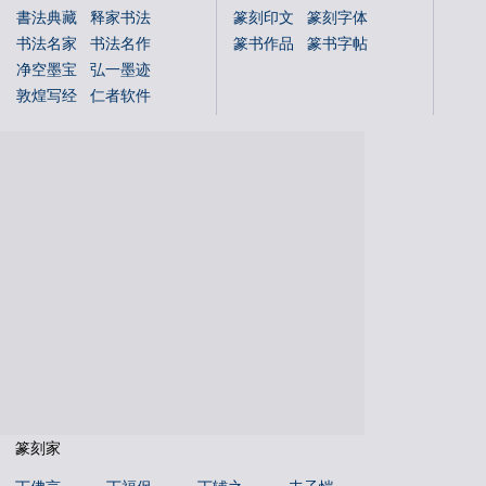
書法典藏
释家书法
篆刻印文
篆刻字体
书法名家
书法名作
篆书作品
篆书字帖
净空墨宝
弘一墨迹
敦煌写经
仁者软件
国学书库
仁者国学
说文解字
文字蒙求
文字源流
金文字典
书法年表
百福图
姓氏图腾
百佛图
朝代年表
本机字
文物鉴赏
篆刻家