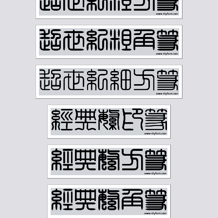
徐无闻
徐燕孙
徐生翁
方介堪
方济众
易孺
曾熙
朱复戡
朱屺瞻
李叔同
李可染
李瑞清
李盛铎
李苦禅
李葆恂
来楚生
杨守敬
林散之
林纾
林风眠
柳子谷
梁启超
樊增祥
江寒汀
汪慎生
汪鸣銮
沈尹默
沈曾植
沈迈士
沙孟海
河海霞
溥儒
潘伯鹰
潘天寿
王世镗
王个簃
王同愈
王懿荣
王梦白
王森然
王禔
王蘧常
王遐举
王震
白蕉
石鲁
祁崑
祝嘉
秦仲文
秦咢生
程璋
章士钊
童大年
童雪鸿
端方
反字字典
正字字典
简经纶
篆刻字典
经亨颐
缪荃孙
罗振玉
罗福颐
翁同龢
胡义赞
胡佩衡
胡光炜
胡钁
萧俊贤
萧劳
萧娴
萧蜕庵
萧谦中
萧龙士
董寿平
蒋汝藻