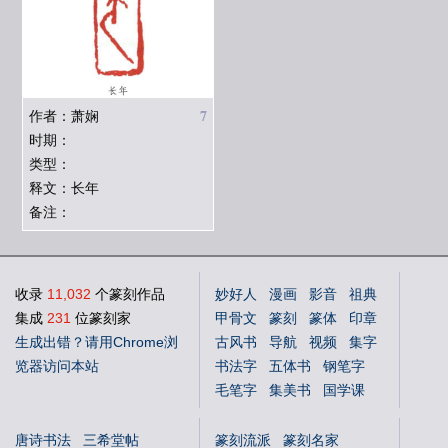
7
作者：萧娴
时期：
类型：
释文：长年
备注：
收录
11,032
个篆刻作品
妙好人
漫画
影音
祖典
集成
231
位篆刻家
甲骨文
篆刻
篆体
印章
生成出错？请用Chrome浏
古风书
导航
视频
集字
览器访问本站
书法字
五体书
钢笔字
毛笔字
集美书
国学课
中文体
英文体
花鸟字
唐诗书法
三希堂帖
篆刻流派
篆刻名家