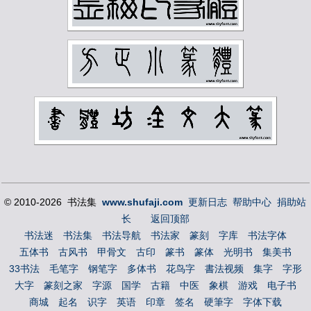
黄宾虹
黄山寿
黄节
黄葆戊
黄遵宪
齐燕铭
齐璜
© 2010-2026 书法集
www.shufaji.com
更新日志
帮助中心
捐助站
长
返回顶部
书法迷
书法集
书法导航
书法家
篆刻
字库
书法字体
五体书
古风书
甲骨文
古印
篆书
篆体
光明书
集美书
33书法
毛笔字
钢笔字
多体书
花鸟字
書法视频
集字
字形
大字
篆刻之家
字源
国学
古籍
中医
象棋
游戏
电子书
商城
起名
识字
英语
印章
签名
硬筆字
字体下载