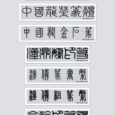
蒲华
蔡鹤汀
蔡鹤洲
虚谷
袁克文
裴景福
诸乐三
谢国桢
谢无量
谢稚柳
谭延闿
费念慈
费新我
贺天健
贺孔才
赵云壑
赵时棡
赵石
赵铁山
邓尔雅
邓散木
邱石冥
邵宇
邵章
邹梦禅
郑孝胥
郑文焯
郑昶
郑诵先
郭味蕖
郭沫若
郭风惠
金城
金石大字典
钟刚中
钱君匋
钱慧安
钱松岩
钱瘦铁
陆俨少
陆恢
陆抑非
陆维钊
陈之佛
陈半丁
陈叔亮
陈叔通
陈君藻
陈子奋
陈子庄
陈少梅
陈巨来
陈秋草
陈缘督
陈衡恪
陶博吾
韩登安
顾廷龙
顾麟士
马一浮
马万里
马公愚
马叙伦
马晋
马衡
高二适
高剑父
高奇峰
高邕
鲁迅
麦华三
黄士陵