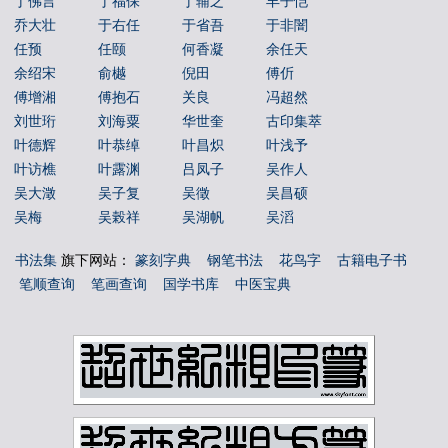
丁佛言
丁福保
丁辅之
丰子恺
乔大壮
于右任
于省吾
于非闇
任预
任颐
何香凝
余任天
余绍宋
俞樾
倪田
傅伒
傅增湘
傅抱石
关良
冯超然
刘世珩
刘海粟
华世奎
古印集萃
叶德辉
叶恭绰
叶昌炽
叶浅予
叶访樵
叶露渊
吕凤子
吴作人
吴大澂
吴子复
吴徵
吴昌硕
吴梅
吴榖祥
吴湖帆
吴滔
吴玉如
吴茀之
吴观岱
吴让之
书法集
旗下网站：
篆刻字典
钢笔书法
花鸟字
古籍电子书
吴镜汀
周叔弢
周昌榖
周铁衡
笔顺查询
笔画查询
国学书库
中医宝典
唐云
唐醉石
商承祚
姚华
孙墨佛
孙毓汶
宁斧成
宋伯鲁
容庚
寇遐
寿石工
居廉
应野平
庞元济
康有为
康殷
张之洞
张书旂
张伯英
张伯驹
张善孖
张大千
张大壮
张宗祥
张正宇
徐三庚
徐世昌
徐悲鸿