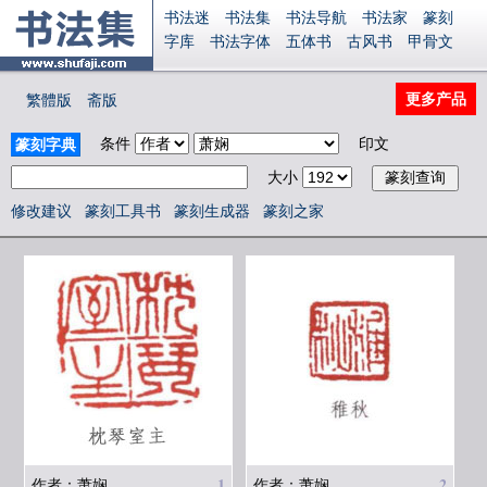
书法迷
书法集
书法导航
书法家
篆刻
字库
书法字体
五体书
古风书
甲骨文
古印
篆书
篆体
光明书
集美书
33书法
毛笔字
钢笔字
多体书
花鸟字
書法视频
更多产品
繁體版
斋版
集字
字形
大字
篆刻之家
字源
国学
古籍
中医
象棋
游戏
电子书
商城
条件
印文
篆刻字典
起名
识字
英语
印章
签名
硬筆字
大小
字体下载
免费字体
中文字体
英文字体
Ai矢量
P图宝
南无阿弥陀佛
意见反馈
修改建议
篆刻工具书
篆刻生成器
篆刻之家
安全网站
显广告
捐赠
繁體版
登录
1
2
作者：萧娴
作者：萧娴