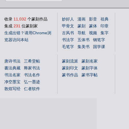
收录
11,032
个篆刻作品
妙好人
漫画
影音
祖典
集成
231
位篆刻家
甲骨文
篆刻
篆体
印章
生成出错？请用Chrome浏
古风书
导航
视频
集字
览器访问本站
书法字
五体书
钢笔字
毛笔字
集美书
国学课
中文体
英文体
花鸟字
唐诗书法
三希堂帖
篆刻流派
篆刻名家
書法典藏
释家书法
篆刻印文
篆刻字体
书法名家
书法名作
篆书作品
篆书字帖
净空墨宝
弘一墨迹
敦煌写经
仁者软件
国学书库
仁者国学
说文解字
文字蒙求
文字源流
金文字典
书法年表
百福图
姓氏图腾
百佛图