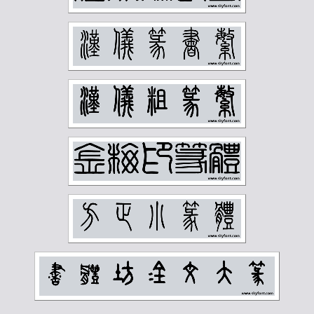
钱慧安
钱松岩
钱瘦铁
陆俨少
陆恢
陆抑非
陆维钊
陈之佛
陈半丁
陈叔亮
陈叔通
陈君藻
陈子奋
陈子庄
陈少梅
陈巨来
陈秋草
陈缘督
陈衡恪
陶博吾
韩登安
顾廷龙
顾麟士
马一浮
马万里
马公愚
马叙伦
马晋
马衡
高二适
高剑父
高奇峰
高邕
鲁迅
麦华三
黄士陵
黄宾虹
黄山寿
黄节
黄葆戊
黄遵宪
齐燕铭
齐璜