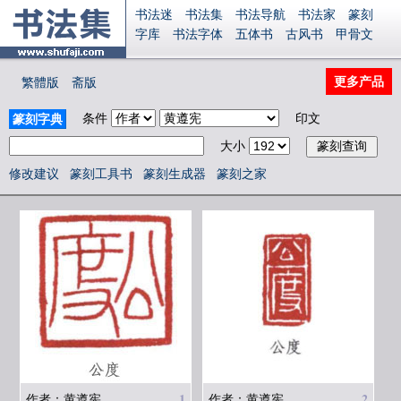
书法迷
书法集
书法导航
书法家
篆刻
字库
书法字体
五体书
古风书
甲骨文
古印
篆书
篆体
光明书
集美书
33书法
毛笔字
钢笔字
多体书
花鸟字
書法视频
更多产品
繁體版
斋版
集字
字形
大字
篆刻之家
字源
国学
古籍
中医
象棋
游戏
电子书
商城
条件
印文
篆刻字典
起名
识字
英语
印章
签名
硬筆字
大小
字体下载
免费字体
中文字体
英文字体
Ai矢量
P图宝
南无阿弥陀佛
意见反馈
修改建议
篆刻工具书
篆刻生成器
篆刻之家
安全网站
显广告
捐赠
繁體版
登录
1
2
作者：黄遵宪
作者：黄遵宪