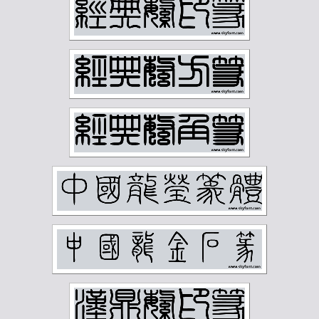
王禔
王蘧常
王遐举
王震
白蕉
石鲁
祁崑
祝嘉
秦仲文
秦咢生
程璋
章士钊
童大年
童雪鸿
端方
反字字典
正字字典
简经纶
篆刻字典
经亨颐
缪荃孙
罗振玉
罗福颐
翁同龢
胡义赞
胡佩衡
胡光炜
胡钁
萧俊贤
萧劳
萧娴
萧蜕庵
萧谦中
萧龙士
董寿平
蒋汝藻
蒲华
蔡鹤汀
蔡鹤洲
虚谷
袁克文
裴景福
诸乐三
谢国桢
谢无量
谢稚柳
谭延闿
费念慈
费新我
贺天健
贺孔才
赵云壑
赵时棡
赵石
赵铁山
邓尔雅
邓散木
邱石冥
邵宇
邵章
邹梦禅
郑孝胥
郑文焯
郑昶
郑诵先
郭味蕖
郭沫若
郭风惠
金城
金石大字典
钟刚中
钱君匋