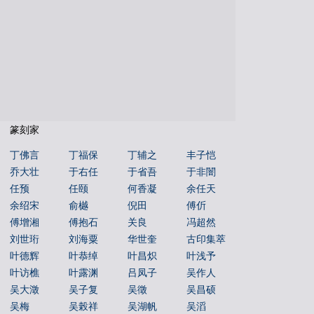
朝代年表
本机字
文物鉴赏
篆刻家
丁佛言
丁福保
丁辅之
丰子恺
乔大壮
于右任
于省吾
于非闇
任预
任颐
何香凝
余任天
余绍宋
俞樾
倪田
傅伒
傅增湘
傅抱石
关良
冯超然
刘世珩
刘海粟
华世奎
古印集萃
叶德辉
叶恭绰
叶昌炽
叶浅予
叶访樵
叶露渊
吕凤子
吴作人
吴大澂
吴子复
吴徵
吴昌硕
吴梅
吴榖祥
吴湖帆
吴滔