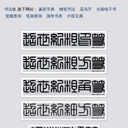
吴玉如
吴茀之
吴观岱
吴让之
书法集
旗下网站：
篆刻字典
钢笔书法
花鸟字
古籍电子书
吴镜汀
周叔弢
周昌榖
周铁衡
笔顺查询
笔画查询
国学书库
中医宝典
唐云
唐醉石
商承祚
姚华
孙墨佛
孙毓汶
宁斧成
宋伯鲁
容庚
寇遐
寿石工
居廉
应野平
庞元济
康有为
康殷
张之洞
张书旂
张伯英
张伯驹
张善孖
张大千
张大壮
张宗祥
张正宇
徐三庚
徐世昌
徐悲鸿
徐无闻
徐燕孙
徐生翁
方介堪
方济众
易孺
曾熙
朱复戡
朱屺瞻
李叔同
李可染
李瑞清
李盛铎
李苦禅
李葆恂
来楚生
杨守敬
林散之
林纾
林风眠
柳子谷
梁启超
樊增祥
江寒汀
汪慎生
汪鸣銮
沈尹默
沈曾植
沈迈士
沙孟海
河海霞
溥儒
潘伯鹰
潘天寿
王世镗
王个簃
王同愈
王懿荣
王梦白
王森然