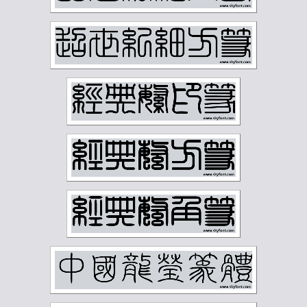
杨守敬
林散之
林纾
林风眠
柳子谷
梁启超
樊增祥
江寒汀
汪慎生
汪鸣銮
沈尹默
沈曾植
沈迈士
沙孟海
河海霞
溥儒
潘伯鹰
潘天寿
王世镗
王个簃
王同愈
王懿荣
王梦白
王森然
王禔
王蘧常
王遐举
王震
白蕉
石鲁
祁崑
祝嘉
秦仲文
秦咢生
程璋
章士钊
童大年
童雪鸿
端方
反字字典
正字字典
简经纶
篆刻字典
经亨颐
缪荃孙
罗振玉
罗福颐
翁同龢
胡义赞
胡佩衡
胡光炜
胡钁
萧俊贤
萧劳
萧娴
萧蜕庵
萧谦中
萧龙士
董寿平
蒋汝藻
蒲华
蔡鹤汀
蔡鹤洲
虚谷
袁克文
裴景福
诸乐三
谢国桢
谢无量
谢稚柳
谭延闿
费念慈
费新我
贺天健
贺孔才
赵云壑