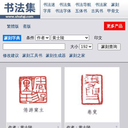
书法迷
书法集
书法导航
书法家
篆刻
字库
书法字体
五体书
古风书
甲骨文
古印
篆书
篆体
光明书
集美书
33书法
毛笔字
钢笔字
多体书
花鸟字
書法视频
更多产品
繁體版
斋版
集字
字形
大字
篆刻之家
字源
国学
古籍
中医
象棋
游戏
电子书
商城
条件
印文
篆刻字典
起名
识字
英语
印章
签名
硬筆字
大小
字体下载
免费字体
中文字体
英文字体
Ai矢量
P图宝
南无阿弥陀佛
意见反馈
修改建议
篆刻工具书
篆刻生成器
篆刻之家
安全网站
显广告
捐赠
繁體版
登录
1
2
作者：黄士陵
作者：黄士陵