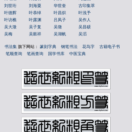
刘世珩
刘海粟
华世奎
古印集萃
叶德辉
叶恭绰
叶昌炽
叶浅予
叶访樵
叶露渊
吕凤子
吴作人
吴大澂
吴子复
吴徵
吴昌硕
吴梅
吴榖祥
吴湖帆
吴滔
吴玉如
吴茀之
吴观岱
吴让之
书法集
旗下网站：
篆刻字典
钢笔书法
花鸟字
古籍电子书
吴镜汀
周叔弢
周昌榖
周铁衡
笔顺查询
笔画查询
国学书库
中医宝典
唐云
唐醉石
商承祚
姚华
孙墨佛
孙毓汶
宁斧成
宋伯鲁
容庚
寇遐
寿石工
居廉
应野平
庞元济
康有为
康殷
张之洞
张书旂
张伯英
张伯驹
张善孖
张大千
张大壮
张宗祥
张正宇
徐三庚
徐世昌
徐悲鸿
徐无闻
徐燕孙
徐生翁
方介堪
方济众
易孺
曾熙
朱复戡
朱屺瞻
李叔同
李可染
李瑞清
李盛铎
李苦禅
李葆恂
来楚生