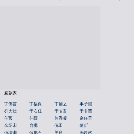
国学书库
仁者国学
说文解字
文字蒙求
文字源流
金文字典
书法年表
百福图
姓氏图腾
百佛图
朝代年表
本机字
文物鉴赏
篆刻家
丁佛言
丁福保
丁辅之
丰子恺
乔大壮
于右任
于省吾
于非闇
任预
任颐
何香凝
余任天
余绍宋
俞樾
倪田
傅伒
傅增湘
傅抱石
关良
冯超然