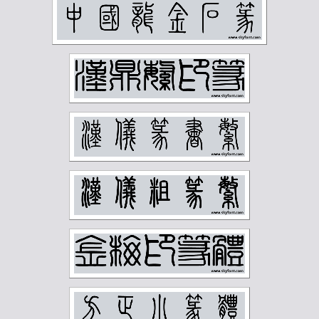
赵时棡
赵石
赵铁山
邓尔雅
邓散木
邱石冥
邵宇
邵章
邹梦禅
郑孝胥
郑文焯
郑昶
郑诵先
郭味蕖
郭沫若
郭风惠
金城
金石大字典
钟刚中
钱君匋
钱慧安
钱松岩
钱瘦铁
陆俨少
陆恢
陆抑非
陆维钊
陈之佛
陈半丁
陈叔亮
陈叔通
陈君藻
陈子奋
陈子庄
陈少梅
陈巨来
陈秋草
陈缘督
陈衡恪
陶博吾
韩登安
顾廷龙
顾麟士
马一浮
马万里
马公愚
马叙伦
马晋
马衡
高二适
高剑父
高奇峰
高邕
鲁迅
麦华三
黄士陵
黄宾虹
黄山寿
黄节
黄葆戊
黄遵宪
齐燕铭
齐璜