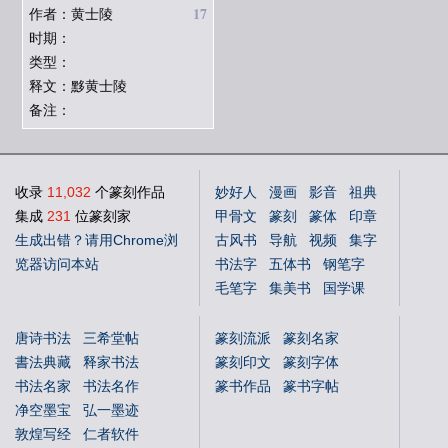
17
作者：黄士陵
时期：
类型：
释文：黟黄士陵
备注：
收录
11,032
个篆刻作品
妙好人
漫画
影音
祖典
集成
231
位篆刻家
甲骨文
篆刻
篆体
印章
生成出错？请用Chrome浏
古风书
导航
视频
集字
览器访问本站
书法字
五体书
钢笔字
毛笔字
集美书
国学课
中文体
英文体
花鸟字
唐诗书法
三希堂帖
篆刻流派
篆刻名家
書法典藏
释家书法
篆刻印文
篆刻字体
书法名家
书法名作
篆书作品
篆书字帖
净空墨宝
弘一墨迹
敦煌写经
仁者软件