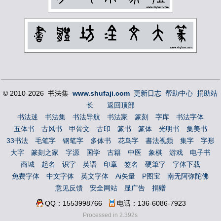
© 2010-2026 书法集
www.shufaji.com
更新日志
帮助中心
捐助站
长
返回顶部
书法迷
书法集
书法导航
书法家
篆刻
字库
书法字体
五体书
古风书
甲骨文
古印
篆书
篆体
光明书
集美书
33书法
毛笔字
钢笔字
多体书
花鸟字
書法视频
集字
字形
大字
篆刻之家
字源
国学
古籍
中医
象棋
游戏
电子书
商城
起名
识字
英语
印章
签名
硬筆字
字体下载
免费字体
中文字体
英文字体
Ai矢量
P图宝
南无阿弥陀佛
意见反馈
安全网站
显广告
捐赠
QQ：1553998766
电话：136-6086-7923
Processed in 2.392s