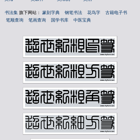
吴玉如
吴茀之
吴观岱
吴让之
书法集
旗下网站：
篆刻字典
钢笔书法
花鸟字
古籍电子书
吴镜汀
周叔弢
周昌榖
周铁衡
笔顺查询
笔画查询
国学书库
中医宝典
唐云
唐醉石
商承祚
姚华
孙墨佛
孙毓汶
宁斧成
宋伯鲁
容庚
寇遐
寿石工
居廉
应野平
庞元济
康有为
康殷
张之洞
张书旂
张伯英
张伯驹
张善孖
张大千
张大壮
张宗祥
张正宇
徐三庚
徐世昌
徐悲鸿
徐无闻
徐燕孙
徐生翁
方介堪
方济众
易孺
曾熙
朱复戡
朱屺瞻
李叔同
李可染
李瑞清
李盛铎
李苦禅
李葆恂
来楚生
杨守敬
林散之
林纾
林风眠
柳子谷
梁启超
樊增祥
江寒汀
汪慎生
汪鸣銮
沈尹默
沈曾植
沈迈士
沙孟海
河海霞
溥儒
潘伯鹰
潘天寿
王世镗
王个簃