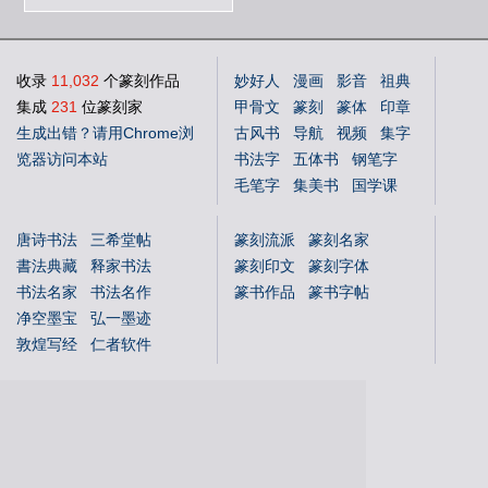
收录
11,032
个篆刻作品
妙好人
漫画
影音
祖典
集成
231
位篆刻家
甲骨文
篆刻
篆体
印章
生成出错？请用Chrome浏
古风书
导航
视频
集字
览器访问本站
书法字
五体书
钢笔字
毛笔字
集美书
国学课
中文体
英文体
花鸟字
唐诗书法
三希堂帖
篆刻流派
篆刻名家
書法典藏
释家书法
篆刻印文
篆刻字体
书法名家
书法名作
篆书作品
篆书字帖
净空墨宝
弘一墨迹
敦煌写经
仁者软件
国学书库
仁者国学
说文解字
文字蒙求
文字源流
金文字典
书法年表
百福图
姓氏图腾
百佛图