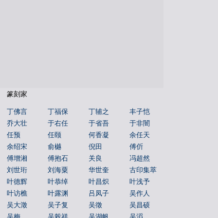
朝代年表
本机字
文物鉴赏
篆刻家
丁佛言
丁福保
丁辅之
丰子恺
乔大壮
于右任
于省吾
于非闇
任预
任颐
何香凝
余任天
余绍宋
俞樾
倪田
傅伒
傅增湘
傅抱石
关良
冯超然
刘世珩
刘海粟
华世奎
古印集萃
叶德辉
叶恭绰
叶昌炽
叶浅予
叶访樵
叶露渊
吕凤子
吴作人
吴大澂
吴子复
吴徵
吴昌硕
吴梅
吴榖祥
吴湖帆
吴滔