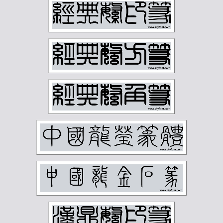
王同愈
王懿荣
王梦白
王森然
王禔
王蘧常
王遐举
王震
白蕉
石鲁
祁崑
祝嘉
秦仲文
秦咢生
程璋
章士钊
童大年
童雪鸿
端方
反字字典
正字字典
简经纶
篆刻字典
经亨颐
缪荃孙
罗振玉
罗福颐
翁同龢
胡义赞
胡佩衡
胡光炜
胡钁
萧俊贤
萧劳
萧娴
萧蜕庵
萧谦中
萧龙士
董寿平
蒋汝藻
蒲华
蔡鹤汀
蔡鹤洲
虚谷
袁克文
裴景福
诸乐三
谢国桢
谢无量
谢稚柳
谭延闿
费念慈
费新我
贺天健
贺孔才
赵云壑
赵时棡
赵石
赵铁山
邓尔雅
邓散木
邱石冥
邵宇
邵章
邹梦禅
郑孝胥
郑文焯
郑昶
郑诵先
郭味蕖
郭沫若
郭风惠
金城
金石大字典
钟刚中
钱君匋