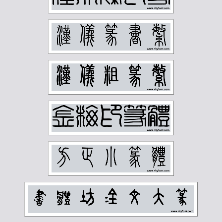
钱慧安
钱松岩
钱瘦铁
陆俨少
陆恢
陆抑非
陆维钊
陈之佛
陈半丁
陈叔亮
陈叔通
陈君藻
陈子奋
陈子庄
陈少梅
陈巨来
陈秋草
陈缘督
陈衡恪
陶博吾
韩登安
顾廷龙
顾麟士
马一浮
马万里
马公愚
马叙伦
马晋
马衡
高二适
高剑父
高奇峰
高邕
鲁迅
麦华三
黄士陵
黄宾虹
黄山寿
黄节
黄葆戊
黄遵宪
齐燕铭
齐璜