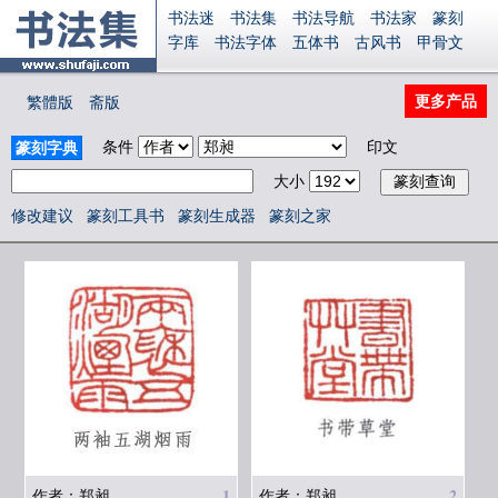
书法迷
书法集
书法导航
书法家
篆刻
字库
书法字体
五体书
古风书
甲骨文
古印
篆书
篆体
光明书
集美书
33书法
毛笔字
钢笔字
多体书
花鸟字
書法视频
更多产品
繁體版
斋版
集字
字形
大字
篆刻之家
字源
国学
古籍
中医
象棋
游戏
电子书
商城
条件
印文
篆刻字典
起名
识字
英语
印章
签名
硬筆字
大小
字体下载
免费字体
中文字体
英文字体
Ai矢量
P图宝
南无阿弥陀佛
意见反馈
修改建议
篆刻工具书
篆刻生成器
篆刻之家
安全网站
显广告
捐赠
繁體版
登录
1
2
作者：郑昶
作者：郑昶