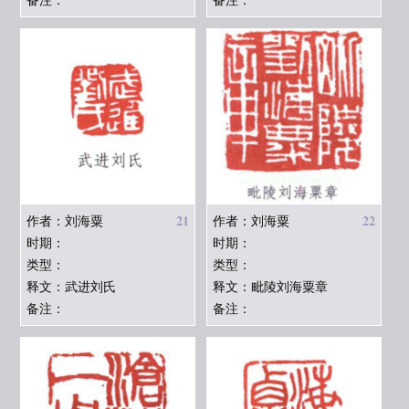
备注：
备注：
21
22
作者：刘海粟
作者：刘海粟
时期：
时期：
类型：
类型：
释文：武进刘氏
释文：毗陵刘海粟章
备注：
备注：