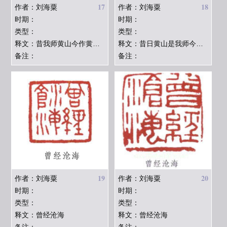
17
18
作者：刘海粟
作者：刘海粟
时期：
时期：
类型：
类型：
释文：昔我师黄山今作黄山友
释文：昔日黄山是我师今日我是黄山友
备注：
备注：
19
20
作者：刘海粟
作者：刘海粟
时期：
时期：
类型：
类型：
释文：曾经沧海
释文：曾经沧海