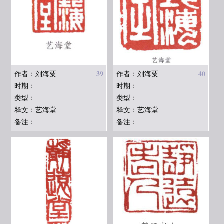
39
40
作者：刘海粟
作者：刘海粟
时期：
时期：
类型：
类型：
释文：艺海堂
释文：艺海堂
备注：
备注：