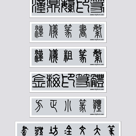
金城
金石大字典
钟刚中
钱君匋
钱慧安
钱松岩
钱瘦铁
陆俨少
陆恢
陆抑非
陆维钊
陈之佛
陈半丁
陈叔亮
陈叔通
陈君藻
陈子奋
陈子庄
陈少梅
陈巨来
陈秋草
陈缘督
陈衡恪
陶博吾
韩登安
顾廷龙
顾麟士
马一浮
马万里
马公愚
马叙伦
马晋
马衡
高二适
高剑父
高奇峰
高邕
鲁迅
麦华三
黄士陵
黄宾虹
黄山寿
黄节
黄葆戊
黄遵宪
齐燕铭
齐璜