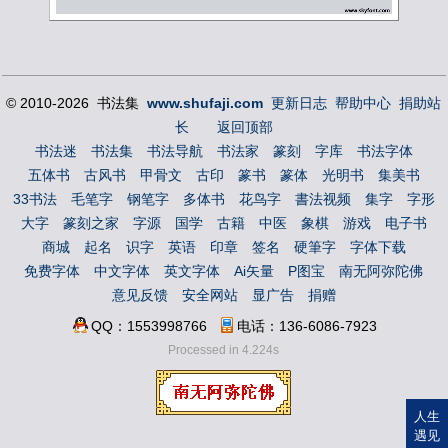
© 2010-2026 书法集
www.shufaji.com
更新日志
帮助中心
捐助站
长
返回顶部
书法迷
书法集
书法导航
书法家
篆刻
字库
书法字体
五体书
古风书
甲骨文
古印
篆书
篆体
光明书
集美书
33书法
毛笔字
钢笔字
多体书
花鸟字
書法视频
集字
字形
大字
篆刻之家
字源
国学
古籍
中医
象棋
游戏
电子书
商城
起名
识字
英语
印章
签名
硬筆字
字体下载
免费字体
中文字体
英文字体
Ai矢量
P图宝
南无阿弥陀佛
意见反馈
安全网站
显广告
捐赠
QQ：1553998766
电话：136-6086-7923
Processed in 4.224s
人生
遇见