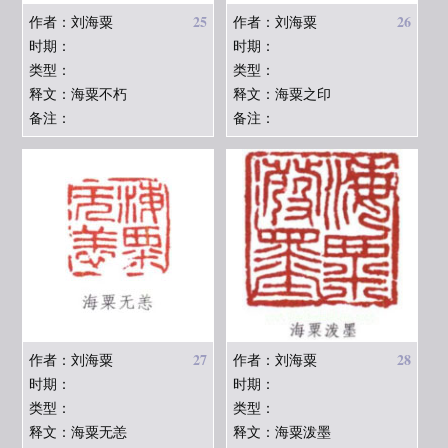
25
26
作者：刘海粟
作者：刘海粟
时期：
时期：
类型：
类型：
释文：海粟不朽
释文：海粟之印
备注：
备注：
27
28
作者：刘海粟
作者：刘海粟
时期：
时期：
类型：
类型：
释文：海粟无恙
释文：海粟泼墨