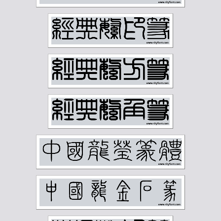
潘伯鹰
潘天寿
王世镗
王个簃
王同愈
王懿荣
王梦白
王森然
王禔
王蘧常
王遐举
王震
白蕉
石鲁
祁崑
祝嘉
秦仲文
秦咢生
程璋
章士钊
童大年
童雪鸿
端方
反字字典
正字字典
简经纶
篆刻字典
经亨颐
缪荃孙
罗振玉
罗福颐
翁同龢
胡义赞
胡佩衡
胡光炜
胡钁
萧俊贤
萧劳
萧娴
萧蜕庵
萧谦中
萧龙士
董寿平
蒋汝藻
蒲华
蔡鹤汀
蔡鹤洲
虚谷
袁克文
裴景福
诸乐三
谢国桢
谢无量
谢稚柳
谭延闿
费念慈
费新我
贺天健
贺孔才
赵云壑
赵时棡
赵石
赵铁山
邓尔雅
邓散木
邱石冥
邵宇
邵章
邹梦禅
郑孝胥
郑文焯
郑昶
郑诵先
郭味蕖
郭沫若
郭风惠