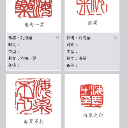
23
24
作者：刘海粟
作者：刘海粟
时期：
时期：
类型：
类型：
释文：沧海一粟
释文：海粟
备注：
备注：