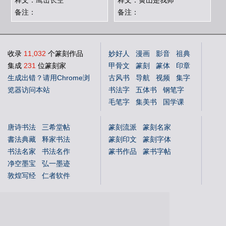
释文：鹰击长空
释文：黄山是我师
备注：
备注：
收录
11,032
个篆刻作品
妙好人
漫画
影音
祖典
集成
231
位篆刻家
甲骨文
篆刻
篆体
印章
生成出错？请用Chrome浏
古风书
导航
视频
集字
览器访问本站
书法字
五体书
钢笔字
毛笔字
集美书
国学课
中文体
英文体
花鸟字
唐诗书法
三希堂帖
篆刻流派
篆刻名家
書法典藏
释家书法
篆刻印文
篆刻字体
书法名家
书法名作
篆书作品
篆书字帖
净空墨宝
弘一墨迹
敦煌写经
仁者软件
国学书库
仁者国学
说文解字
文字蒙求
文字源流
金文字典
书法年表
百福图