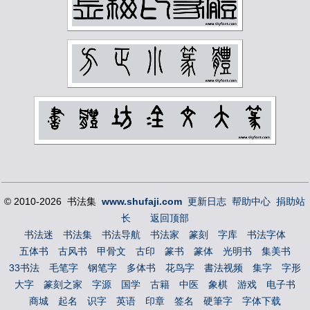
黄宾虹
黄山寿
黄节
黄葆戊
黄遵宪
齐燕铭
齐璜
© 2010-2026 书法集
www.shufaji.com
更新日志
帮助中心
捐助站
长
返回顶部
书法迷
书法集
书法导航
书法家
篆刻
字库
书法字体
五体书
古风书
甲骨文
古印
篆书
篆体
光明书
集美书
33书法
毛笔字
钢笔字
多体书
花鸟字
書法视频
集字
字形
大字
篆刻之家
字源
国学
古籍
中医
象棋
游戏
电子书
商城
起名
识字
英语
印章
签名
硬筆字
字体下载