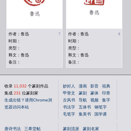
7
8
作者：鲁迅
作者：鲁迅
时期：
时期：
类型：
类型：
释文：鲁迅
释文：鲁迅
备注：
备注：
收录
11,032
个篆刻作品
妙好人
漫画
影音
祖典
集成
231
位篆刻家
甲骨文
篆刻
篆体
印章
生成出错？请用Chrome浏
古风书
导航
视频
集字
览器访问本站
书法字
五体书
钢笔字
毛笔字
集美书
国学课
中文体
英文体
花鸟字
唐诗书法
三希堂帖
篆刻流派
篆刻名家