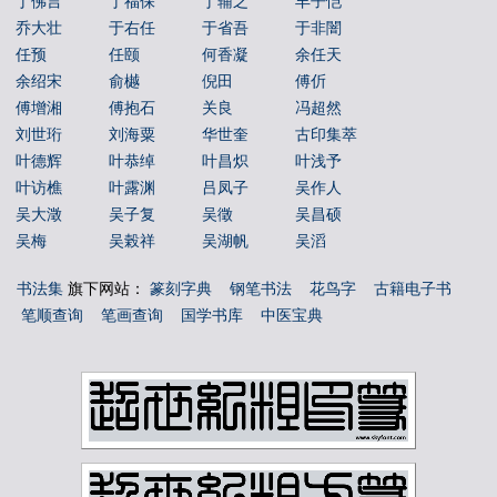
丁佛言
丁福保
丁辅之
丰子恺
乔大壮
于右任
于省吾
于非闇
任预
任颐
何香凝
余任天
余绍宋
俞樾
倪田
傅伒
傅增湘
傅抱石
关良
冯超然
刘世珩
刘海粟
华世奎
古印集萃
叶德辉
叶恭绰
叶昌炽
叶浅予
叶访樵
叶露渊
吕凤子
吴作人
吴大澂
吴子复
吴徵
吴昌硕
吴梅
吴榖祥
吴湖帆
吴滔
吴玉如
吴茀之
吴观岱
吴让之
书法集
旗下网站：
篆刻字典
钢笔书法
花鸟字
古籍电子书
吴镜汀
周叔弢
周昌榖
周铁衡
笔顺查询
笔画查询
国学书库
中医宝典
唐云
唐醉石
商承祚
姚华
孙墨佛
孙毓汶
宁斧成
宋伯鲁
容庚
寇遐
寿石工
居廉
应野平
庞元济
康有为
康殷
张之洞
张书旂
张伯英
张伯驹
张善孖
张大千
张大壮
张宗祥
张正宇
徐三庚
徐世昌
徐悲鸿