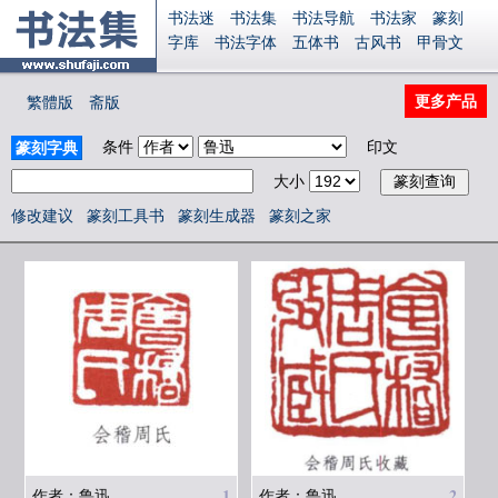
书法迷
书法集
书法导航
书法家
篆刻
字库
书法字体
五体书
古风书
甲骨文
古印
篆书
篆体
光明书
集美书
33书法
毛笔字
钢笔字
多体书
花鸟字
書法视频
更多产品
繁體版
斋版
集字
字形
大字
篆刻之家
字源
国学
古籍
中医
象棋
游戏
电子书
商城
条件
印文
篆刻字典
起名
识字
英语
印章
签名
硬筆字
大小
字体下载
免费字体
中文字体
英文字体
Ai矢量
P图宝
南无阿弥陀佛
意见反馈
修改建议
篆刻工具书
篆刻生成器
篆刻之家
安全网站
显广告
捐赠
繁體版
登录
1
2
作者：鲁迅
作者：鲁迅