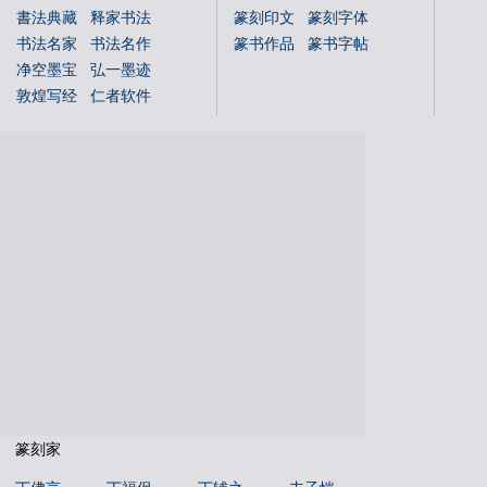
書法典藏
释家书法
篆刻印文
篆刻字体
书法名家
书法名作
篆书作品
篆书字帖
净空墨宝
弘一墨迹
敦煌写经
仁者软件
国学书库
仁者国学
说文解字
文字蒙求
文字源流
金文字典
书法年表
百福图
姓氏图腾
百佛图
朝代年表
本机字
文物鉴赏
篆刻家