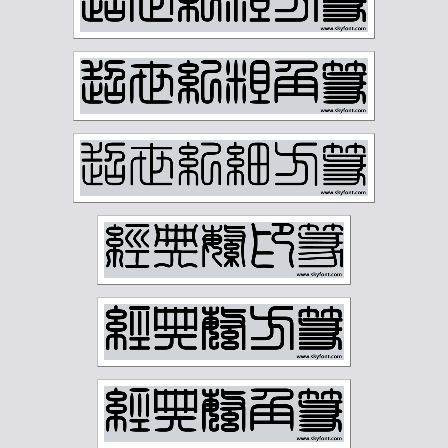
徐无闻
徐燕孙
徐生翁
方介堪
方济众
易孺
曾熙
朱复戡
朱屺瞻
李叔同
李可染
李瑞清
李盛铎
李苦禅
李葆恂
来楚生
杨守敬
林散之
林纾
林风眠
柳子谷
梁启超
樊增祥
江寒汀
汪慎生
汪鸣銮
沈尹默
沈曾植
沈迈士
沙孟海
河海霞
溥儒
潘伯鹰
潘天寿
王世镗
王个簃
王同愈
王懿荣
王梦白
王森然
王禔
王蘧常
王遐举
王震
白蕉
石鲁
祁崑
祝嘉
秦仲文
秦咢生
程璋
章士钊
童大年
童雪鸿
端方
反字字典
正字字典
简经纶
篆刻字典
经亨颐
缪荃孙
罗振玉
罗福颐
翁同龢
胡义赞
胡佩衡
胡光炜
胡钁
萧俊贤
萧劳
萧娴
萧蜕庵
萧谦中
萧龙士
董寿平
蒋汝藻