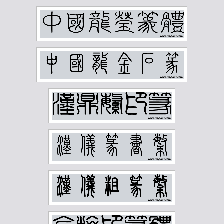
蒲华
蔡鹤汀
蔡鹤洲
虚谷
袁克文
裴景福
诸乐三
谢国桢
谢无量
谢稚柳
谭延闿
费念慈
费新我
贺天健
贺孔才
赵云壑
赵时棡
赵石
赵铁山
邓尔雅
邓散木
邱石冥
邵宇
邵章
邹梦禅
郑孝胥
郑文焯
郑昶
郑诵先
郭味蕖
郭沫若
郭风惠
金城
金石大字典
钟刚中
钱君匋
钱慧安
钱松岩
钱瘦铁
陆俨少
陆恢
陆抑非
陆维钊
陈之佛
陈半丁
陈叔亮
陈叔通
陈君藻
陈子奋
陈子庄
陈少梅
陈巨来
陈秋草
陈缘督
陈衡恪
陶博吾
韩登安
顾廷龙
顾麟士
马一浮
马万里
马公愚
马叙伦
马晋
马衡
高二适
高剑父
高奇峰
高邕
鲁迅
麦华三
黄士陵