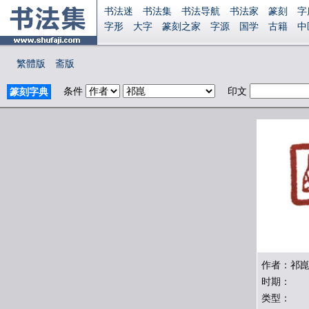
书法迷
书法集
书法导航
书法家
篆刻
字
字形
大字
篆刻之家
字源
国学
古籍
中
南无阿弥陀佛
意见反馈
安全网站
显广告
繁體版
斋版
条件
印文
篆刻字典
作者：祁
时期：
类型：