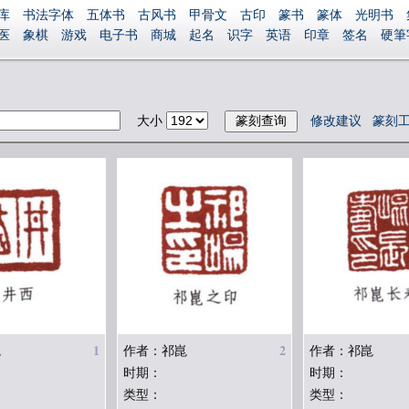
库
书法字体
五体书
古风书
甲骨文
古印
篆书
篆体
光明书
医
象棋
游戏
电子书
商城
起名
识字
英语
印章
签名
硬筆
捐赠
繁體版
登录
大小
修改建议
篆刻
1
2
崑
作者：祁崑
作者：祁崑
时期：
时期：
类型：
类型：