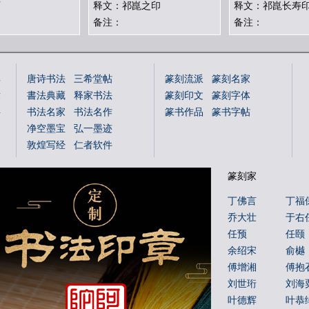
西
释文：祁崑之印
释文：祁崑长寿
备注：
备注：
典
唐诗书法
三希堂帖
篆刻流派
篆刻名家
章
書法典藏
释家书法
篆刻印文
篆刻字体
字
书法名家
书法名作
篆书作品
篆书字帖
净空墨宝
弘一墨迹
敦煌写经
仁者软件
国学书库
仁者国学
篆刻家
说文解字
文字蒙求
文字源流
金文字典
丁佛言
丁福
书法年表
百福图
乔大壮
于右
姓氏图腾
百佛图
任预
任颐
朝代年表
本机字
余绍宋
俞樾
文物鉴赏
傅增湘
傅抱
刘世珩
刘海
叶德辉
叶恭