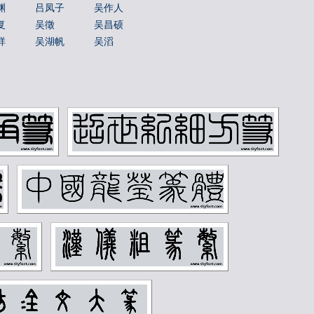
渊
吕凤子
吴作人
复
吴徵
吴昌硕
祥
吴湖帆
吴滔
之
吴观岱
吴让之
弢
周昌榖
周铁衡
石
商承祚
姚华
汶
宁斧成
宋伯鲁
寿石工
居廉
济
康有为
康殷
旂
张伯英
张伯驹
千
张大壮
张宗祥
庚
徐世昌
徐悲鸿
孙
徐生翁
方介堪
曾熙
朱复戡
同
李可染
李瑞清
禅
李葆恂
来楚生
之
林纾
林风眠
超
樊增祥
江寒汀
銮
沈尹默
沈曾植