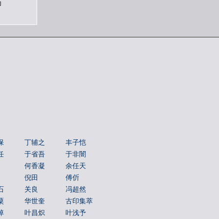
印
保
丁辅之
丰子恺
任
于省吾
于非闇
何香凝
余任天
倪田
傅伒
石
关良
冯超然
粟
华世奎
古印集萃
绰
叶昌炽
叶浅予