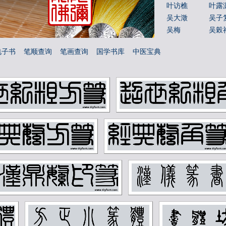
叶访樵
叶露
吴大澂
吴子
吴梅
吴榖
吴玉如
吴茀
电子书
笔顺查询
笔画查询
国学书库
中医宝典
吴镜汀
周叔
唐云
唐醉
孙墨佛
孙毓
容庚
寇遐
应野平
庞元
张之洞
张书
张善孖
张大
张正宇
徐三
徐无闻
徐燕
方济众
易孺
朱屺瞻
李叔
李盛铎
李苦
杨守敬
林散
柳子谷
梁启
汪慎生
汪鸣