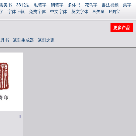
集美书
33书法
毛笔字
钢笔字
多体书
花鸟字
書法视频
集字
字
字体下载
免费字体
中文字体
英文字体
Ai矢量
P图宝
更多产品
工具书
篆刻生成器
篆刻之家
3