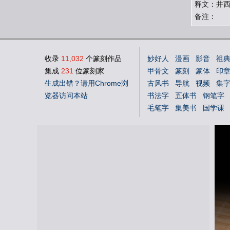
释文：井
备注：
收录
11,032
个篆刻作品
妙好人
漫画
影音
祖
集成
231
位篆刻家
甲骨文
篆刻
篆体
印
生成出错？请用Chrome浏
古风书
导航
视频
集
览器访问本站
书法字
五体书
钢笔字
毛笔字
集美书
国学课
中文体
英文体
花鸟字