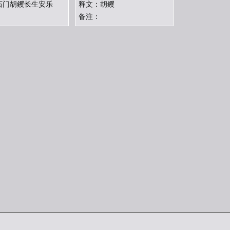
石门胡钁长生安乐
释文：胡钁
备注：