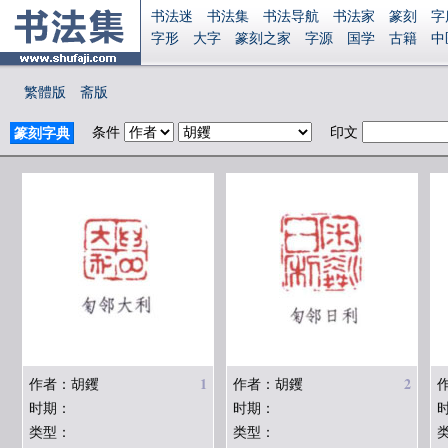
书法迷
书法集
书法导航
书法家
篆刻
字
字形
大字
篆刻之家
字源
国学
古籍
中
南无阿弥陀佛
意见反馈
安全网站
显广告
繁體版
斋版
条件
印文
篆刻字典
1
2
作者：胡钁
作者：胡钁
时期：
时期：
类型：
类型：