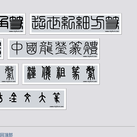
石
商承祚
姚华
汶
宁斧成
宋伯鲁
寿石工
居廉
济
康有为
康殷
旂
张伯英
张伯驹
千
张大壮
张宗祥
庚
徐世昌
徐悲鸿
孙
徐生翁
方介堪
曾熙
朱复戡
同
李可染
李瑞清
禅
李葆恂
来楚生
之
林纾
林风眠
超
樊增祥
江寒汀
銮
沈尹默
沈曾植
海
河海霞
溥儒
寿
王世镗
王个簃
荣
王梦白
王森然
常
王遐举
王震
返回顶部