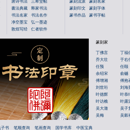
典
唐诗书法
三希堂帖
篆刻流派
篆刻名家
章
書法典藏
释家书法
篆刻印文
篆刻字体
字
书法名家
书法名作
篆书作品
篆书字帖
净空墨宝
弘一墨迹
敦煌写经
仁者软件
国学书库
仁者国学
篆刻家
说文解字
文字蒙求
文字源流
金文字典
丁佛言
丁福
书法年表
百福图
乔大壮
于右
姓氏图腾
百佛图
任预
任颐
朝代年表
本机字
余绍宋
俞樾
文物鉴赏
傅增湘
傅抱
刘世珩
刘海
叶德辉
叶恭
叶访樵
叶露
吴大澂
吴子
吴梅
吴榖
吴玉如
吴茀
电子书
笔顺查询
笔画查询
国学书库
中医宝典
吴镜汀
周叔