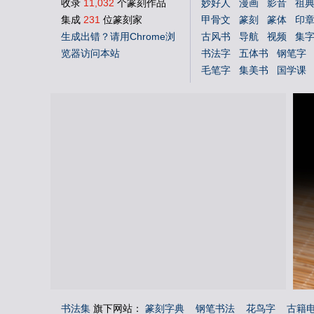
收录
11,032
个篆刻作品
妙好人
漫画
影音
祖
集成
231
位篆刻家
甲骨文
篆刻
篆体
印
生成出错？请用Chrome浏
古风书
导航
视频
集
览器访问本站
书法字
五体书
钢笔字
毛笔字
集美书
国学课
中文体
英文体
花鸟字
书法集
旗下网站：
篆刻字典
钢笔书法
花鸟字
古籍