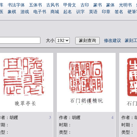
库
书法字体
五体书
古风书
甲骨文
古印
篆书
篆体
光明书
医
象棋
游戏
电子书
商城
起名
识字
英语
印章
签名
硬筆
捐赠
繁體版
登录
大小
修改建议
篆刻
3
4
作者：胡钁
作者：胡钁
作者：
时期：
时期：
时期：
类型：
类型：
类型：