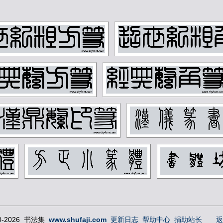
唐云
唐醉
孙墨佛
孙毓
容庚
寇遐
应野平
庞元
张之洞
张书
张善孖
张大
张正宇
徐三
徐无闻
徐燕
方济众
易孺
朱屺瞻
李叔
李盛铎
李苦
杨守敬
林散
柳子谷
梁启
汪慎生
汪鸣
沈迈士
沙孟
潘伯鹰
潘天
王同愈
王懿
王禔
王蘧
10-2026 书法集
www.shufaji.com
更新日志
帮助中心
捐助站长