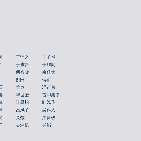
保
丁辅之
丰子恺
任
于省吾
于非闇
何香凝
余任天
倪田
傅伒
石
关良
冯超然
粟
华世奎
古印集萃
绰
叶昌炽
叶浅予
渊
吕凤子
吴作人
复
吴徵
吴昌硕
祥
吴湖帆
吴滔
之
吴观岱
吴让之
弢
周昌榖
周铁衡