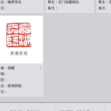
释文：晚翠亭长
释文：石门胡钁精玩
释文：
备注：
备注：
备注：
9
作者：胡钁
时期：
类型：
释文：西湖弈隐
备注：