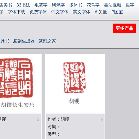
集美书
33书法
毛笔字
钢笔字
多体书
花鸟字
書法视频
集字
字
字体下载
免费字体
中文字体
英文字体
Ai矢量
P图宝
更多产品
工具书
篆刻生成器
篆刻之家
5
6
胡钁
作者：胡钁
时期：
类型：