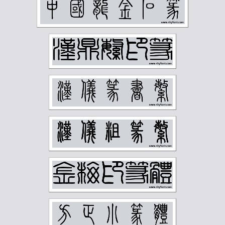
赵时棡
赵石
赵铁山
邓尔雅
邓散木
邱石冥
邵宇
邵章
邹梦禅
郑孝胥
郑文焯
郑昶
郑诵先
郭味蕖
郭沫若
郭风惠
金城
金石大字典
钟刚中
钱君匋
钱慧安
钱松岩
钱瘦铁
陆俨少
陆恢
陆抑非
陆维钊
陈之佛
陈半丁
陈叔亮
陈叔通
陈君藻
陈子奋
陈子庄
陈少梅
陈巨来
陈秋草
陈缘督
陈衡恪
陶博吾
韩登安
顾廷龙
顾麟士
马一浮
马万里
马公愚
马叙伦
马晋
马衡
高二适
高剑父
高奇峰
高邕
鲁迅
麦华三
黄士陵
黄宾虹
黄山寿
黄节
黄葆戊
黄遵宪
齐燕铭
齐璜