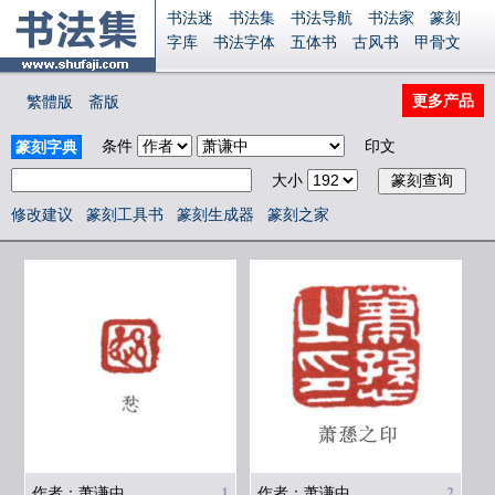
书法迷
书法集
书法导航
书法家
篆刻
字库
书法字体
五体书
古风书
甲骨文
古印
篆书
篆体
光明书
集美书
33书法
毛笔字
钢笔字
多体书
花鸟字
書法视频
更多产品
繁體版
斋版
集字
字形
大字
篆刻之家
字源
国学
古籍
中医
象棋
游戏
电子书
商城
条件
印文
篆刻字典
起名
识字
英语
印章
签名
硬筆字
大小
字体下载
免费字体
中文字体
英文字体
Ai矢量
P图宝
南无阿弥陀佛
意见反馈
修改建议
篆刻工具书
篆刻生成器
篆刻之家
安全网站
显广告
捐赠
繁體版
登录
1
2
作者：萧谦中
作者：萧谦中