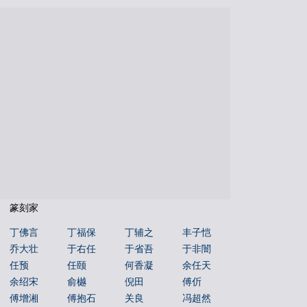
国学书库
仁者国学
说文解字
文字蒙求
文字源流
金文字典
书法年表
百福图
姓氏图腾
百佛图
朝代年表
本机字
文物鉴赏
篆刻家
丁佛言
丁福保
丁辅之
丰子恺
乔大壮
于右任
于省吾
于非闇
任预
任颐
何香凝
余任天
余绍宋
俞樾
倪田
傅伒
傅增湘
傅抱石
关良
冯超然