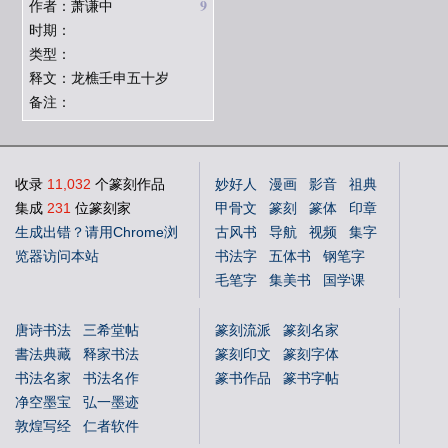
9
作者：萧谦中
时期：
类型：
释文：龙樵壬申五十岁
备注：
收录
11,032
个篆刻作品
妙好人
漫画
影音
祖典
集成
231
位篆刻家
甲骨文
篆刻
篆体
印章
生成出错？请用Chrome浏
古风书
导航
视频
集字
览器访问本站
书法字
五体书
钢笔字
毛笔字
集美书
国学课
中文体
英文体
花鸟字
唐诗书法
三希堂帖
篆刻流派
篆刻名家
書法典藏
释家书法
篆刻印文
篆刻字体
书法名家
书法名作
篆书作品
篆书字帖
净空墨宝
弘一墨迹
敦煌写经
仁者软件