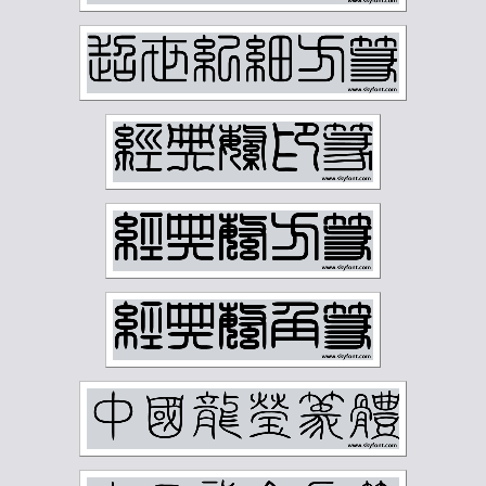
柳子谷
梁启超
樊增祥
江寒汀
汪慎生
汪鸣銮
沈尹默
沈曾植
沈迈士
沙孟海
河海霞
溥儒
潘伯鹰
潘天寿
王世镗
王个簃
王同愈
王懿荣
王梦白
王森然
王禔
王蘧常
王遐举
王震
白蕉
石鲁
祁崑
祝嘉
秦仲文
秦咢生
程璋
章士钊
童大年
童雪鸿
端方
反字字典
正字字典
简经纶
篆刻字典
经亨颐
缪荃孙
罗振玉
罗福颐
翁同龢
胡义赞
胡佩衡
胡光炜
胡钁
萧俊贤
萧劳
萧娴
萧蜕庵
萧谦中
萧龙士
董寿平
蒋汝藻
蒲华
蔡鹤汀
蔡鹤洲
虚谷
袁克文
裴景福
诸乐三
谢国桢
谢无量
谢稚柳
谭延闿
费念慈
费新我
贺天健
贺孔才
赵云壑