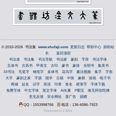
© 2010-2026 书法集
www.shufaji.com
更新日志
帮助中心
捐助站
长
返回顶部
书法迷
书法集
书法导航
书法家
篆刻
字库
书法字体
五体书
古风书
甲骨文
古印
篆书
篆体
光明书
集美书
33书法
毛笔字
钢笔字
多体书
花鸟字
書法视频
集字
字形
大字
篆刻之家
字源
国学
古籍
中医
象棋
游戏
电子书
商城
起名
识字
英语
印章
签名
硬筆字
字体下载
免费字体
中文字体
英文字体
Ai矢量
P图宝
南无阿弥陀佛
意见反馈
安全网站
显广告
捐赠
QQ：1553998766
电话：136-6086-7923
Processed in 2.382s