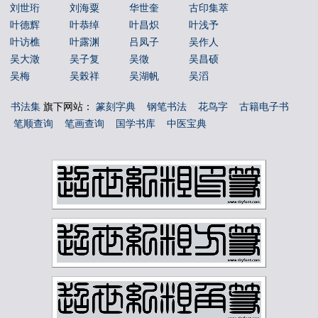
刘世珩
刘海粟
华世奎
古印集萃
叶德辉
叶恭绰
叶昌炽
叶浅予
叶访樵
叶露渊
吕凤子
吴作人
吴大澂
吴子复
吴徵
吴昌硕
吴梅
吴榖祥
吴湖帆
吴滔
吴玉如
吴茀之
吴观岱
吴让之
书法集
旗下网站：
篆刻字典
钢笔书法
花鸟字
古籍电子书
吴镜汀
周叔弢
周昌榖
周铁衡
笔顺查询
笔画查询
国学书库
中医宝典
唐云
唐醉石
商承祚
姚华
孙墨佛
孙毓汶
宁斧成
宋伯鲁
容庚
寇遐
寿石工
居廉
应野平
庞元济
康有为
康殷
张之洞
张书旂
张伯英
张伯驹
张善孖
张大千
张大壮
张宗祥
张正宇
徐三庚
徐世昌
徐悲鸿
徐无闻
徐燕孙
徐生翁
方介堪
方济众
易孺
曾熙
朱复戡
朱屺瞻
李叔同
李可染
李瑞清
李盛铎
李苦禅
李葆恂
来楚生
杨守敬
林散之
林纾
林风眠